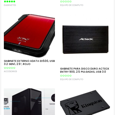
Valorado en
GABINETES
Valorado
EQUIPO DE COMPUTO
5.00
en
de 5
0
de
5
GABINETE EXTERNO ADATA EX500, USB
3.2 GEN1, 2.5″, ROJO
GABINETE PARA DISCO DURO ACTECK
ENTRY 900, 2.5 PULGADAS, USB 3.0
Valorado
ACCESORIOS
en
0
de
Valorado
EQUIPO DE COMPUTO
5
en
0
de
5