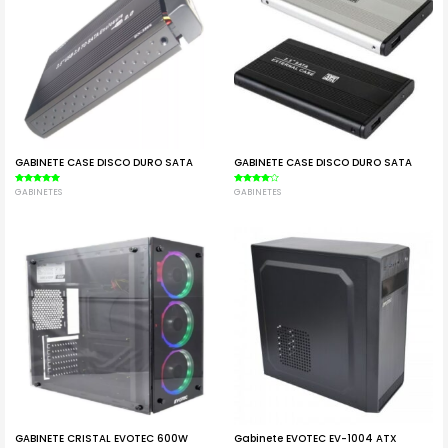
GABINETE CASE DISCO DURO SATA
GABINETE CASE DISCO DURO SATA
Valorado en
GABINETES
Valorado
GABINETES
5.00
en
de 5
4.00
de 5
GABINETE CRISTAL EVOTEC 600W
Gabinete EVOTEC EV-1004 ATX