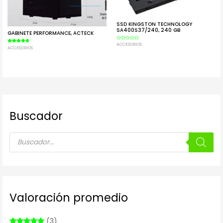
SSD KINGSTON TECHNOLOGY
SA400S37/240, 240 GB
GABINETE PERFORMANCE, ACTECK
Valorado
ACCESORIOS
Valorado
ACCESORIOS
en
en
0
4.50
de
de 5
5
Buscador
Valoración promedio
(3)