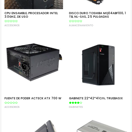
CPU ENSAMBLE, PROCESADOR INTEL
DISCO DURO TOSHIBA MQ04ABF100, 1
3.0GHZ, DE USO
TB, NL-SAS, 2.5 PULGADAS
Valorado
ACCESORIOS
Valorado
ALMACENAMIENTO
en
en
0
0
de
de
5
5
FUENTE DE PODER ACTECK ATX 700 W
GABINETE 22*42*41Cm, TRUEBASIX
Valorado
ACCESORIOS
Valorado
GABINETES
en
en
0
4.00
de
de 5
5