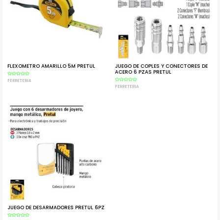
FLEXOMETRO AMARILLO 5M PRETUL
JUEGO DE COPLES Y CONECTORES DE
ACERO 6 PZAS PRETUL
Rated
FERRETERIA
0
Rated
FERRETERIA
out
0
of
out
5
of
5
JUEGO DE DESARMADORES PRETUL 6PZ