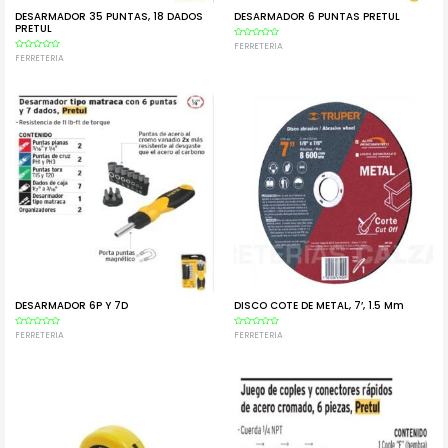
DESARMADOR 35 PUNTAS, 18 DADOS
DESARMADOR 6 PUNTAS PRETUL
PRETUL
Rated
FERRETERIA
0
Rated
FERRETERIA
out
0
of
out
5
of
5
DESARMADOR 6P Y 7D
DISCO COTE DE METAL, 7’, 1.5 Mm
Rated
FERRETERIA
Rated
FERRETERIA
0
0
out
out
of
of
5
5