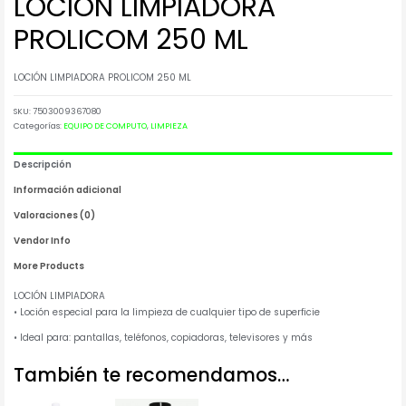
LOCIÓN LIMPIADORA
PROLICOM 250 ML
LOCIÓN LIMPIADORA PROLICOM 250 ML
SKU:
7503009367080
Categorías:
EQUIPO DE COMPUTO
,
LIMPIEZA
Descripción
Información adicional
Valoraciones (0)
Vendor Info
More Products
LOCIÓN LIMPIADORA
• Loción especial para la limpieza de cualquier tipo de superficie
• Ideal para: pantallas, teléfonos, copiadoras, televisores y más
También te recomendamos…