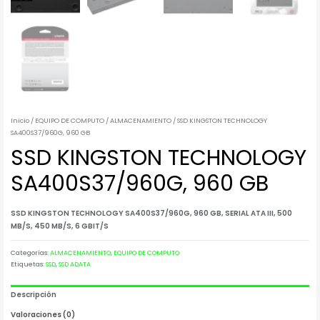
Inicio
/
EQUIPO DE COMPUTO
/
ALMACENAMIENTO
/ SSD KINGSTON TECHNOLOGY
SA400S37/960G, 960 GB
SSD KINGSTON TECHNOLOGY
SA400S37/960G, 960 GB
SSD KINGSTON TECHNOLOGY SA400S37/960G, 960 GB, SERIAL ATA III, 500
MB/S, 450 MB/S, 6 GBIT/S
Categorías:
ALMACENAMIENTO
,
EQUIPO DE COMPUTO
Etiquetas:
SSD
,
SSD ADATA
Descripción
Valoraciones (0)