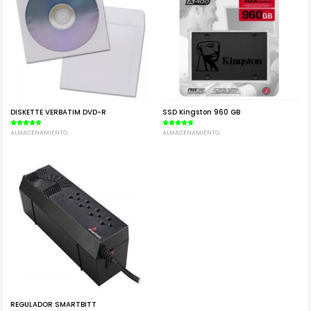
DISKETTE VERBATIM DVD-R
SSD Kingston 960 GB
Valorado en
ALMACENAMIENTO
Valorado en
ALMACENAMIENTO
5.00
5.00
de 5
de 5
REGULADOR SMARTBITT