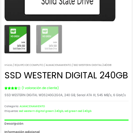
Inicio
/
EQUIPO DE COMPUTO
/
ALMACENAMIENTO
/ SSD WESTERN DIGITAL 240GB
SSD WESTERN DIGITAL 240GB
(
1
valoración de cliente)
Valorado
1
SSD WESTERN DIGITAL WDS240G2G0A, 240 GB, Serial ATA III, 545 MB/s, 6 Gbit/s
4.00
sobre 5
basado
en
Categoría:
ALMACENAMIENTO
puntuación
de cliente
Etiquetas:
ssd western digital green 240gb
,
wd green ssd 240gb
Descripción
Información adicional